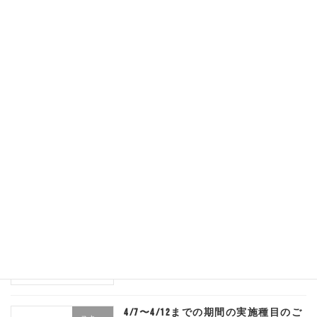
2026年4月12日
4/13以降のレッスンについて
スキー
2026年4月11日
4/11日、4/12日のレッスンについて
スキー
追記！
2026年4月10日
4/10、4/13、休校のご案内
スキー
2026年4月8日
4/7〜4/12までの期間の実施種目のご