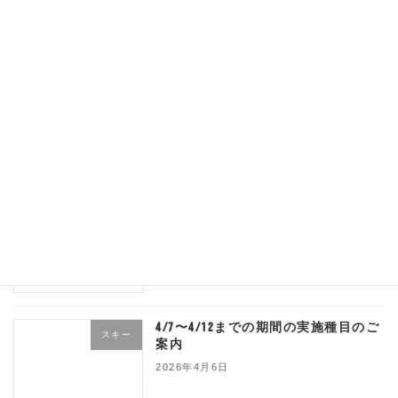
4/13以降のレッスンについて
スキー
2026年4月11日
4/11日、4/12日のレッスンについて
スキー
追記！
2026年4月10日
4/10、4/13、休校のご案内
スキー
2026年4月8日
4/7〜4/12までの期間の実施種目のご
スキー
案内
2026年4月6日