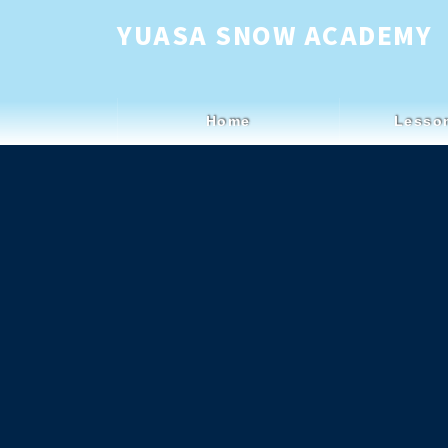
コ
ナ
YUASA SNOW ACADEMY
ン
ビ
テ
ゲ
ン
ー
Home
Lesso
ツ
シ
へ
ョ
ス
ン
キ
に
ッ
移
プ
動