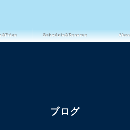
n&Price
Schedule&Reserve
Abou
ブログ