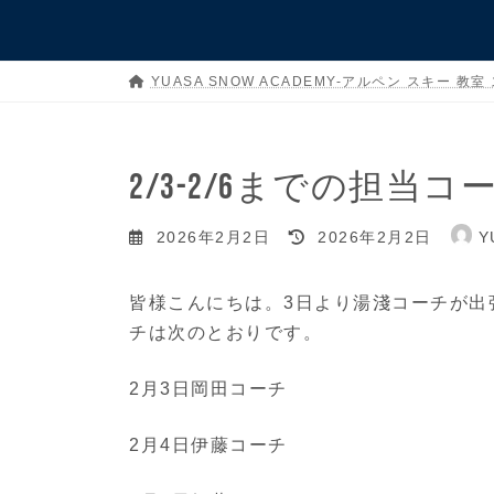
YUASA SNOW ACADEMY-アルペン スキー 教室
2/3-2/6までの担当
最
2026年2月2日
2026年2月2日
Y
終
更
皆様こんにちは。3日より湯淺コーチが出
新
チは次のとおりです。
日
2月3日岡田コーチ
時
:
2月4日伊藤コーチ