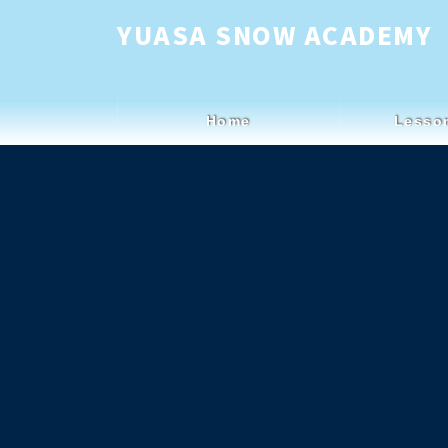
コ
ナ
YUASA SNOW ACADEMY
ン
ビ
テ
ゲ
ン
ー
Home
Lesso
ツ
シ
へ
ョ
ス
ン
キ
に
ッ
移
プ
動