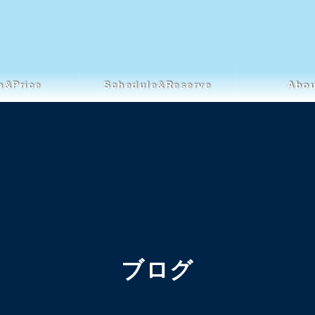
n&Price
Schedule&Reserve
Abou
ブログ