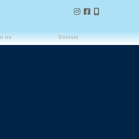
t us
Contact