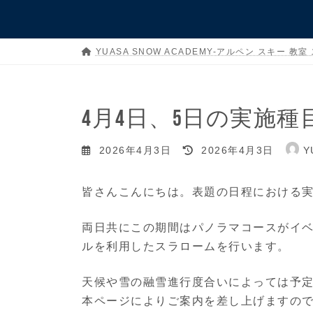
YUASA SNOW ACADEMY-アルペン スキー 教室
4月4日、5日の実施
最
2026年4月3日
2026年4月3日
Y
終
更
皆さんこんにちは。表題の日程における
新
両日共にこの期間はパノラマコースがイ
日
ルを利用したスラロームを行います。
時
:
天候や雪の融雪進行度合いによっては予
本ページによりご案内を差し上げますの